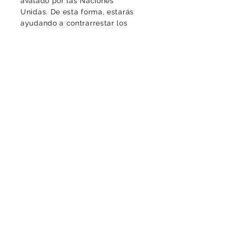
avalado por las Naciones
Unidas. De esta forma, estarás
ayudando a contrarrestar los
altos niveles de CO2 del
ambiente, protegiendo la vida y
la diversidad, de este planeta
que llamamos casa.
Luciomachadop@gmail.com
Contacto
¡Gracias por tu mensaje!
Politica de Cookies
Politica de privacidad
Aviso legal
Condiciones contractuales
Entrega: