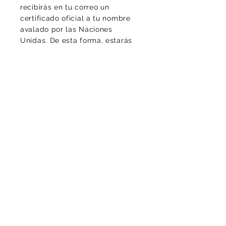
recibirás en tu correo un
certificado oficial a tu nombre
avalado por las Naciones
Unidas. De esta forma, estarás
ayudando a contrarrestar los
altos niveles de CO2 del
ambiente, protegiendo la vida y
la diversidad, de este planeta
que llamamos casa.
Luciomachadop@gmail.com
Contacto
¡Gracias por tu mensaje!
Politica de Cookies
Politica de privacidad
Aviso legal