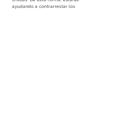
ayudando a contrarrestar los
altos niveles de CO2 del
ambiente, protegiendo la vida y
la diversidad, de este planeta
que llamamos casa.
Luciomachadop@gmail.com
Contacto
¡Gracias por tu mensaje!
Politica de Cookies
Politica de privacidad
Aviso legal
Condiciones contractuales
Entrega: