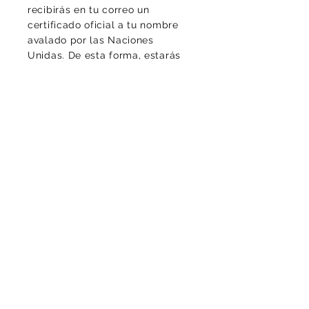
recibirás en tu correo un
certificado oficial a tu nombre
avalado por las Naciones
Unidas. De esta forma, estarás
ayudando a contrarrestar los
altos niveles de CO2 del
ambiente, protegiendo la vida y
la diversidad, de este planeta
que llamamos casa.
Luciomachadop@gmail.com
Contacto
¡Gracias por tu mensaje!
Politica de Cookies
Politica de privacidad
Aviso legal