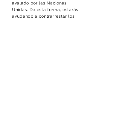
avalado por las Naciones
Unidas. De esta forma, estarás
ayudando a contrarrestar los
altos niveles de CO2 del
ambiente, protegiendo la vida y
la diversidad, de este planeta
que llamamos casa.
Luciomachadop@gmail.com
Contacto
¡Gracias por tu mensaje!
Politica de Cookies
Politica de privacidad
Aviso legal
Condiciones contractuales
Entrega: