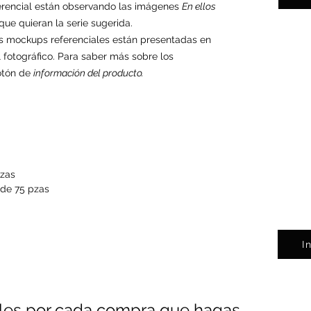
erencial están observando las imágenes
En ellos
ue quieran la serie sugerida.
mos mockups referenciales están presentadas en
 fotográfico. Para saber más sobre los
botón de
información del producto
.
pzas
 de 75 pzas
I
es por cada compra que hagas