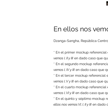
En ellos nos vemo
Dzanga-Sangha, República Centroa
* En el primer mockup referencia
vemos I, II y III
en dado caso que quie
* En el segundo mockup referenci
vemos I, IV y III
en dado caso que qui
* En el tercer mockup referencial
vemos I, V y III
en dado caso que quie
* En el cuarto mockup referencial
vemos I, VI y III
en dado caso que qui
* En el quinto y séptimo mockup r
ellos nos vemos VI, I, II y III
en dado ca