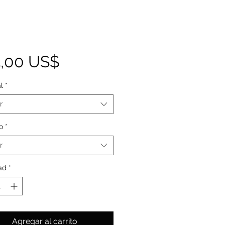
Precio
5,00 US$
l
*
r
o
*
r
ad
*
Agregar al carrito