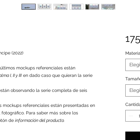
17
ncipe (2022)
Materia
Elegi
s últimos mockups referenciales están
ma I, II y III
en dado caso que quieran la serie
Tamañ
Elegi
están observando la serie completa de seis
Cantid
mos mockups referenciales están presentadas en
 fotográfico. Para saber más sobre los
botón de
información del producto.