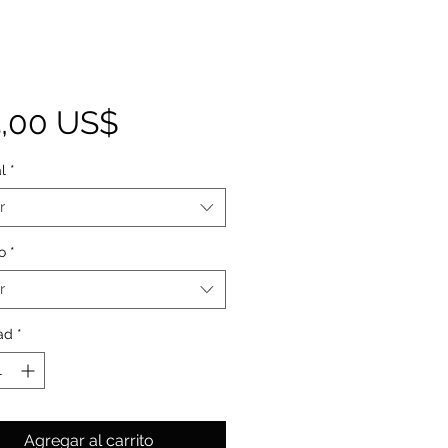
Precio
5,00 US$
l
*
r
o
*
r
ad
*
Agregar al carrito